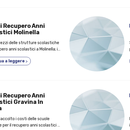
i Recupero Anni
stici Molinella
prezzi delle strutture scolastiche
pero anni scolastici a Molinella; in
, gli elementi per cui conviene
ua a leggere
>
considerazione un corso fino a 5
o!
i Recupero Anni
stici Gravina In
a
ccolto i costi delle scuole
e per il recupero anni scolastici a