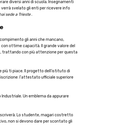
erare diversi anni di scuola. Insegnamenti
errà svelato gli enti per ricevere info
hai sede a Trieste
.
te
 al compimento gli anni che mancano,
ti con ottime capacità. Il grande valore del
ne, trattando con più attenzione per questa
iù ti piace. Il progetto dell'istituto di
scrizione: l'attestato ufficiale superiore
co Industriale. Un emblema da appurare
i iscriverà. Lo studente, magari costretto
titivo, non si devono dare per scontato gli