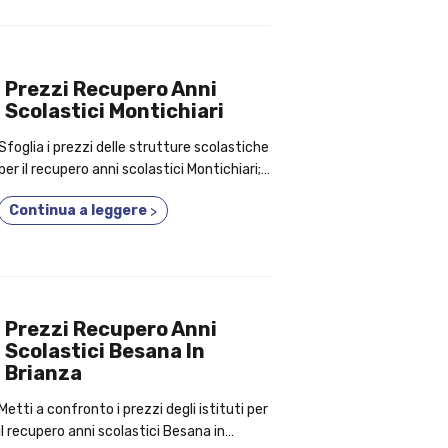
Prezzi Recupero Anni
Scolastici Montichiari
Sfoglia i prezzi delle strutture scolastiche
per il recupero anni scolastici Montichiari;
non perderti i capisaldi per cui conviene
Continua a leggere
>
frequentare un corso privato!
Prezzi Recupero Anni
Scolastici Besana In
Brianza
Metti a confronto i prezzi degli istituti per
il recupero anni scolastici Besana in