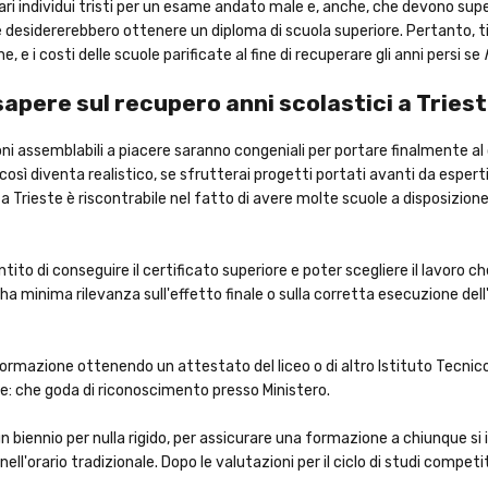
vari individui tristi per un esame andato male e, anche, che devono sup
desidererebbero ottenere un diploma di scuola superiore. Pertanto, ti v
 e i costi delle scuole parificate al fine di recuperare gli anni persi se
sapere sul recupero anni scolastici a Tries
lezioni assemblabili a piacere saranno congeniali per portare finalmente
ma così diventa realistico, se sfrutterai progetti portati avanti da esper
a Trieste è riscontrabile nel fatto di avere molte scuole a disposizio
to di conseguire il certificato superiore e poter scegliere il lavoro che p
minima rilevanza sull'effetto finale o sulla corretta esecuzione dell'i
formazione ottenendo un attestato del liceo o di altro Istituto Tecni
ne: che goda di riconoscimento presso Ministero.
 un biennio per nulla rigido, per assicurare una formazione a chiunque s
 nell'orario tradizionale. Dopo le valutazioni per il ciclo di studi compe