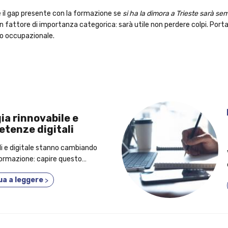
 il gap presente con la formazione se
si ha la dimora a Trieste sarà se
n fattore di importanza categorica: sarà utile non perdere colpi. Porta
ano occupazionale.
ia rinnovabile e
tenze digitali
li e digitale stanno cambiando
formazione: capire questo
ta a orientarsi meglio.
ua a leggere
>