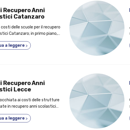
i Recupero Anni
stici Catanzaro
 costi delle scuole per il recupero
stici Catanzaro; in primo piano, i
r cui dovresti iscriverti a un
ua a leggere
>
a 5 anni in 1!
i Recupero Anni
stici Lecce
occhiata ai costi delle strutture
ate in recupero anni scolastici
primo piano, i vantaggi per cui è
ua a leggere
>
 idea frequentare un corso
erale!