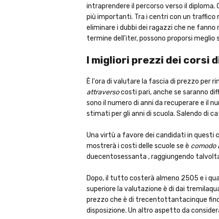
intraprendere il percorso verso il diploma. 
più importanti. Tra i centri con un traffi
eliminare i dubbi dei ragazzi che ne fanno 
termine dell'iter, possono proporsi meglio
I migliori prezzi dei corsi
È l'ora di valutare la fascia di prezzo per ri
attraverso
costi pari, anche se saranno dif
sono il numero di anni da recuperare e il n
stimati per gli anni di scuola. Salendo di 
Una virtù a favore dei candidati in questi 
mostrerà i costi delle scuole se è
comodo a
duecentosessanta , raggiungendo talvolta
Dopo, il tutto costerà almeno 2505 e i qua
superiore la valutazione è di dai tremila
prezzo che è di trecentottantacinque fino 
disposizione. Un altro aspetto da consider