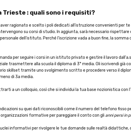
Trieste : quali sono i requisiti?
aver ragionato e scelto i poli dedicati all'istruzione convenienti per te
intervengono su corsi di studio. In aggiunta, sarà necessario rispettare 
personale dell'istituto. Perché l'iscrizione vada a buon fine, la somma d
anda per seguire i corsi in un istituto privato e gestire il lavoro dall'a.
ale trasmettere alla scuola il diploma di 3° media. Gli iscrivendi già 
prio skillset tramite uno svolgimento scritto e procedere verso il diplo
almeno di 3a media.
arti a un colloquio, così che si individui la tua base nozionistica con l
dicazioni su quei dati riconoscibili come il numero del telefono fisso per
e organizzazioni formative per pareggiare il conto con gli
anni persi in 
nuclei informativi per rivolgere le tue domande sulle realtà didattiche