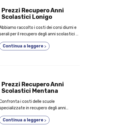
Prezzi Recupero Anni
Scolastici Lonigo
Abbiamo raccolto i costi dei corsi diurni e
serali per il recupero degli anni scolastici a
Lonigo; ecco gli elementi per cui dovresti
Continua a leggere
>
aderire a un corso 3 anni in 1!
Prezzi Recupero Anni
Scolastici Mentana
Confronta i costi delle scuole
specializzate in recupero degli anni
scolastici a Mentana; nel testo, i 7 motivi
Continua a leggere
>
per cui dovresti iscriverti a un corso 2 o 3
anni in uno!