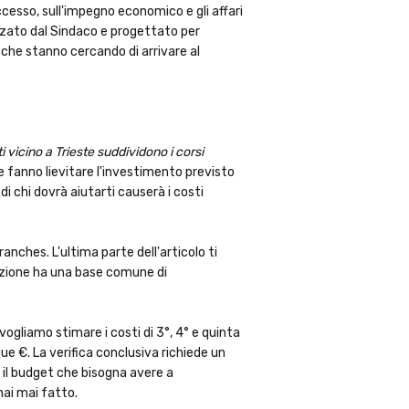
uccesso, sull'impegno economico e gli affari
izzato dal Sindaco e progettato per
a che stanno cercando di arrivare al
i vicino a Trieste suddividono i corsi
he fanno lievitare l'investimento previsto
i chi dovrà aiutarti causerà i costi
tranches. L'ultima parte dell'articolo ti
rizione ha una base comune di
ogliamo stimare i costi di 3°, 4° e quinta
e €. La verifica conclusiva richiede un
 il budget che bisogna avere a
hai mai fatto.