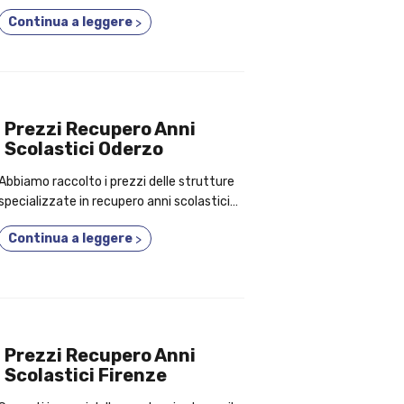
brianza; in evidenza i motivi per cui
Continua a leggere
>
conviene partecipare a un corso 2 o 3 anni
in uno!
Prezzi Recupero Anni
Scolastici Oderzo
Abbiamo raccolto i prezzi delle strutture
specializzate in recupero anni scolastici
Oderzo; in anteprima, le prerogrative per
Continua a leggere
>
cui è un'ottima idea frequentare un corso
fino a 5 anni in uno!
Prezzi Recupero Anni
Scolastici Firenze