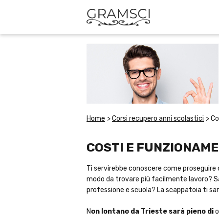
Home
>
Corsi recupero anni scolastici
>
Co
COSTI E FUNZIONAME
Ti servirebbe conoscere come proseguire co
modo da trovare più facilmente lavoro? Sar
professione e scuola? La scappatoia ti sar
N
on lontano da Trieste sarà pieno di
o