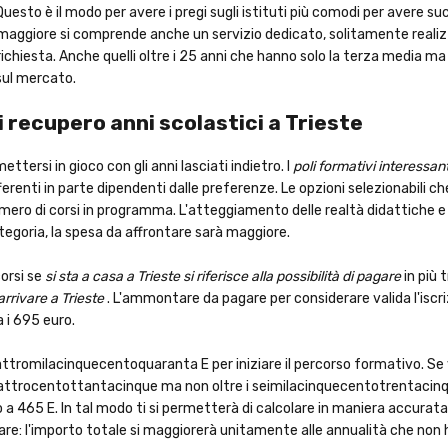
Questo è il modo per avere i pregi sugli istituti più comodi per avere s
co maggiore si comprende anche un servizio dedicato, solitamente real
richiesta. Anche quelli oltre i 25 anni che hanno solo la terza media m
 sul mercato.
 di recupero anni scolastici a Trieste
mettersi in gioco con gli anni lasciati indietro. I
poli formativi interessant
ferenti in parte dipendenti dalle preferenze. Le opzioni selezionabili c
umero di corsi in programma. L'atteggiamento delle realtà didattiche e d
categoria, la spesa da affrontare sarà maggiore.
corsi se
si sta a casa a Trieste si riferisce alla possibilità di pagare
in più 
rrivare a Trieste
. L'ammontare da pagare per considerare valida l'isc
 i 695 euro.
ttromilacinquecentoquaranta E per iniziare il percorso formativo. Se v
quattrocentottantacinque ma non oltre i seimilacinquecentotrentacinqu
a 465 E. In tal modo ti si permetterà di calcolare in maniera accurata
are: l'importo totale si maggiorerà unitamente alle annualità che non 