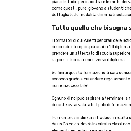
piani di studio per incontrare le mete dei 
come questi , pure, giovano a studenti che 
dettagliate, le modalità di immatricolazione,
Tutto quello che bisogna 
I formatori di cui valerti per orari delle 
riducendo i tempi in più anni in 1. Il diplo
prendere un attestato di scuola superiore 
ragione il tuo cammino verso il diploma.
Se finirai questa formazione ti sarà consenti
secondo grado a cui andare regolarmente ha 
non è inaccessibile!
Ognuno di noi può aspirare a terminare la 
durante avrai valutato il polo di formazio
Per numerosi indirizzi si traduce in realtà
da un Co.co.co. dovrà inserirsi in classi non
elementi per poter frequentare.