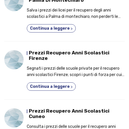
Palma Di Montechiaro
Salva i prezzi dei licei per il recupero degli anni
scolastici a Palma di montechiaro; non perderti le
ragioni per le quali è una buona idea iscriversi a un
Continua a leggere
>
corso anche se lavori!
Prezzi Recupero Anni Scolastici
Firenze
Segnati i prezzi delle scuole private per il recupero
anni scolastici Firenze; scopri i punti di forza per cui
dovresti prendere parte a un corso 3 anni in 1!
Continua a leggere
>
Prezzi Recupero Anni Scolastici
Cuneo
Consulta i prezzi delle scuole per il recupero anni