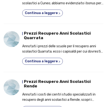
scolastici a Cuneo; abbiamo evidenziato i bonus per i
quali potresti decidere di iscriverti a un corso 3 anni
Continua a leggere
>
in uno!
Prezzi Recupero Anni Scolastici
Quarrata
Annotati i prezzi delle scuole per il recupero anni
scolastici Quarrata; ecco i capisaldi per cui dovresti
partecipare a un corso 3 anni in uno!
Continua a leggere
>
Prezzi Recupero Anni Scolastici
Rende
Annotati i costi dei centri studio specializzati in
recupero degli anni scolastici a Rende; scopri i
vantaggi tangibili per i quali un numero crescente di