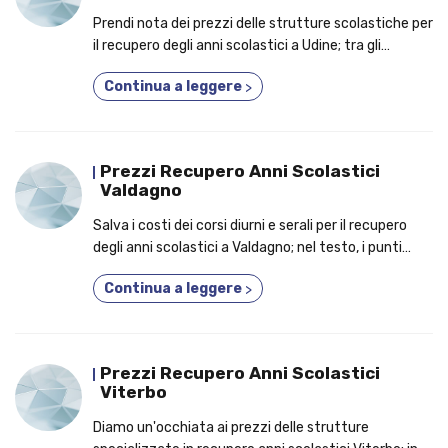
Prendi nota dei prezzi delle strutture scolastiche per
il recupero degli anni scolastici a Udine; tra gli
argomenti affrontati, le motivazioni per cui un
Continua a leggere
>
numero crescente di studenti frequenta un corso
fino a 5 anni in uno!
Prezzi Recupero Anni Scolastici
Valdagno
Salva i costi dei corsi diurni e serali per il recupero
degli anni scolastici a Valdagno; nel testo, i punti
cardine per le quali sempre più studenti frequentano
Continua a leggere
>
un corso privato!
Prezzi Recupero Anni Scolastici
Viterbo
Diamo un'occhiata ai prezzi delle strutture