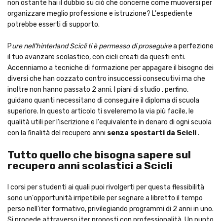
non ostante hai il dubbio su ciò che concerne come muoversi per
organizzare meglio professione e istruzione? L'espediente
potrebbe esserti di supporto.
P
ure nell'hinterland Scicli ti è permesso di proseguire
a perfezione
il tuo avanzare scolastico, con cicli creati da questi enti.
Accenniamo a tecniche di formazione per appagare il bisogno dei
diversi che han cozzato contro insuccessi consecutivi ma che
inoltre non hanno passato 2 anni. I piani di studio , perfino,
guidano quanti necessitano di conseguire il diploma di scuola
superiore. In questo articolo ti sveleremo la via più facile, le
qualità utili per l'iscrizione e l'equivalente in denaro di ogni scuola
con la finalità del recupero anni
senza spostarti da Scicli
.
Tutto quello che bisogna sapere sul
recupero anni scolastici a Scicli
I corsi per studenti ai quali puoi rivolgerti per questa flessibilità
sono un'opportunità irripetibile per segnare a libretto il tempo
perso nell'iter formativo, privilegiando programmi di 2 anni in uno.
Si procede attraverso iter proposti con professionalità. Un punto