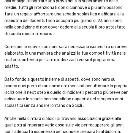
dall'obbligo di inoltrare una prova del tuo superamento delle
medie. Tutti gli intenzionati con diciannove o più anni possono
farsi un regalo: affrontare una scheda scolastica e affidarsi alla
maestria dei docenti. I non occupati più grandi di 23 anni sono
nella condizione di non dover cedere alla scuola il loro attestato
di scuola media inferiore.
Come per le nuove iscrizioni, sarà necessario iscriverti a un breve
elaborato, in una maniera che analizzi la tua competitività nelle
materie, potendo pertanto indirizzarti verso il programma
adatto.
Dato fondo a questo insieme di aspetti, dove sono nero su
bianco quei punti chiari come dati sensibili per ultimare la propria
iscrizione, il next step è quello di indicare il percorso più breve per
individuare le scuole con specifiche capacità nel recupero anni
scolastici senza andare lontano da Scicli .
Anche nella cintura di Scicli si trovano associazioni grazie alle
quali potrai imparare varie cose sulle vie per recuperare gli anni,
con l'adeguata esperienza per giungere preparato al diploma.