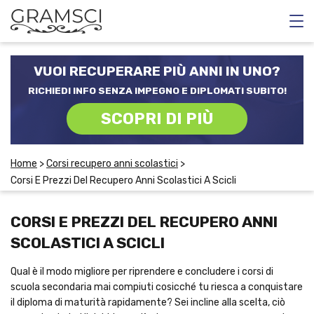
CORSI E SCUOLE SERALI
VUOI RECUPERARE PIÙ ANNI IN UNO?
CORSI RECUPERO ANNI SCOLASTICI
RICHIEDI INFO SENZA IMPEGNO E DIPLOMATI SUBITO!
SCOPRI DI PIÙ
SCUOLE DI INGLESE
Home
>
Corsi recupero anni scolastici
>
CERCA
Corsi E Prezzi Del Recupero Anni Scolastici A Scicli
CORSI E PREZZI DEL RECUPERO ANNI
SCOLASTICI A SCICLI
Qual è il modo migliore per riprendere e concludere i corsi di
scuola secondaria mai compiuti cosicché tu riesca a conquistare
il diploma di maturità rapidamente? Sei incline alla scelta, ciò