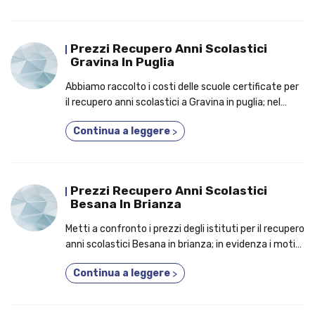
Prezzi Recupero Anni Scolastici
Gravina In Puglia
Abbiamo raccolto i costi delle scuole certificate per
il recupero anni scolastici a Gravina in puglia; nel
testo, i bonus per i quali migliaia di studenti
Continua a leggere
>
aderiscono a un corso due anni in uno!
Prezzi Recupero Anni Scolastici
Besana In Brianza
Metti a confronto i prezzi degli istituti per il recupero
anni scolastici Besana in brianza; in evidenza i motivi
per cui conviene partecipare a un corso 2 o 3 anni in
Continua a leggere
>
uno!