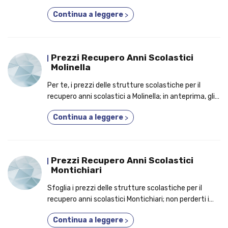
7 motivi per cui dovresti iscriverti a un corso 2 o 3
Continua a leggere
>
anni in uno!
Prezzi Recupero Anni Scolastici
Molinella
Per te, i prezzi delle strutture scolastiche per il
recupero anni scolastici a Molinella; in anteprima, gli
elementi per cui conviene tenere in considerazione
Continua a leggere
>
un corso fino a 5 anni in uno!
Prezzi Recupero Anni Scolastici
Montichiari
Sfoglia i prezzi delle strutture scolastiche per il
recupero anni scolastici Montichiari; non perderti i
capisaldi per cui conviene frequentare un corso
Continua a leggere
>
privato!