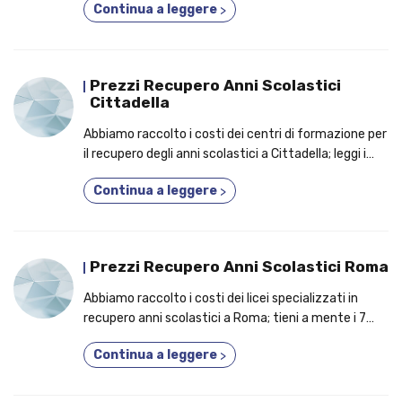
Continua a leggere
>
studenti prende parte a un corso 3 anni in 1!
Prezzi Recupero Anni Scolastici
Cittadella
Abbiamo raccolto i costi dei centri di formazione per
il recupero degli anni scolastici a Cittadella; leggi i
capisaldi per cui dovresti aderire a un corso diurno o
Continua a leggere
>
serale!
Prezzi Recupero Anni Scolastici Roma
Abbiamo raccolto i costi dei licei specializzati in
recupero anni scolastici a Roma; tieni a mente i 7
motivi per cui è un'ottima idea frequentare un corso
Continua a leggere
>
3 anni in uno!