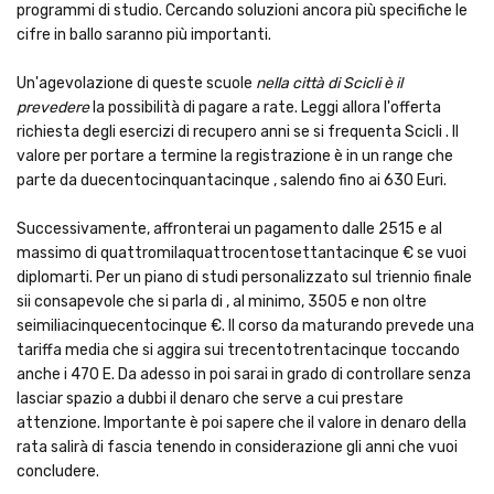
programmi di studio. Cercando soluzioni ancora più specifiche le
cifre in ballo saranno più importanti.
Un'agevolazione di queste scuole
nella città di Scicli è il
prevedere
la possibilità di pagare a rate. Leggi allora l'offerta
richiesta degli esercizi di recupero anni se si frequenta Scicli . Il
valore per portare a termine la registrazione è in un range che
parte da duecentocinquantacinque , salendo fino ai 630 Euri.
Successivamente, affronterai un pagamento dalle 2515 e al
massimo di quattromilaquattrocentosettantacinque € se vuoi
diplomarti. Per un piano di studi personalizzato sul triennio finale
sii consapevole che si parla di , al minimo, 3505 e non oltre
seimiliacinquecentocinque €. Il corso da maturando prevede una
tariffa media che si aggira sui trecentotrentacinque toccando
anche i 470 E. Da adesso in poi sarai in grado di controllare senza
lasciar spazio a dubbi il denaro che serve a cui prestare
attenzione. Importante è poi sapere che il valore in denaro della
rata salirà di fascia tenendo in considerazione gli anni che vuoi
concludere.