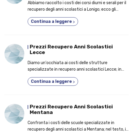
Abbiamo raccolto i costi dei corsi diurni e serali per il
recupero degli anni scolastici a Lonigo; ecco gli
elementi per cui dovresti aderire a un corso 3 anni in
Continua a leggere
>
1!
Prezzi Recupero Anni Scolastici
Lecce
Diamo un'occhiata ai costi delle strutture
specializzate in recupero anni scolastici Lecce; in
primo piano, i vantaggi per cui è un'ottima idea
Continua a leggere
>
frequentare un corso diurno o serale!
Prezzi Recupero Anni Scolastici
Mentana
Confronta i costi delle scuole specializzate in
recupero degli anni scolastici a Mentana; nel testo, i