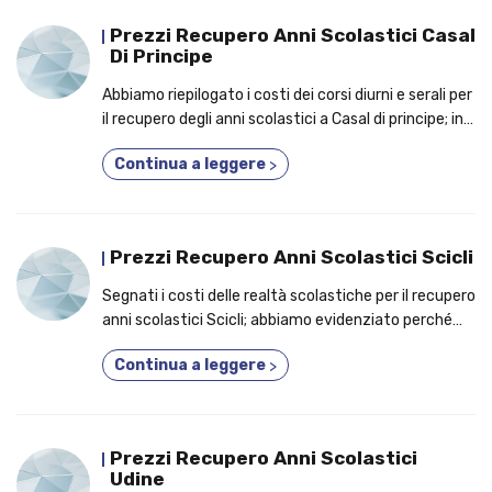
Prezzi Recupero Anni Scolastici Casal
Di Principe
Abbiamo riepilogato i costi dei corsi diurni e serali per
il recupero degli anni scolastici a Casal di principe; in
anteprima, i benefici per cui conviene partecipare a
Continua a leggere
>
un corso 3 anni in 1!
Prezzi Recupero Anni Scolastici Scicli
Segnati i costi delle realtà scolastiche per il recupero
anni scolastici Scicli; abbiamo evidenziato perché
migliaia di studenti aderiscono a un corso 2 anni in 1!
Continua a leggere
>
Prezzi Recupero Anni Scolastici
Udine