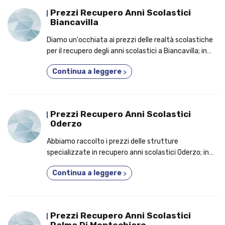
Prezzi Recupero Anni Scolastici
Biancavilla
Diamo un'occhiata ai prezzi delle realtà scolastiche
per il recupero degli anni scolastici a Biancavilla; in
anteprima, le motivazioni per cui dovresti
Continua a leggere
>
frequentare un nuovo indirizzo di studi!
Prezzi Recupero Anni Scolastici
Oderzo
Abbiamo raccolto i prezzi delle strutture
specializzate in recupero anni scolastici Oderzo; in
anteprima, le prerogrative per cui è un'ottima idea
Continua a leggere
>
frequentare un corso fino a 5 anni in uno!
Prezzi Recupero Anni Scolastici