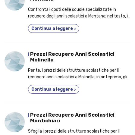
Confronta i costi delle scuole specializzate in
recupero degli anni scolastici a Mentana; nel testo, i
7 motivi per cui dovresti iscriverti a un corso 2 o 3
Continua a leggere
>
anni in uno!
Prezzi Recupero Anni Scolastici
Molinella
Per te, i prezzi delle strutture scolastiche per il
recupero anni scolastici a Molinella; in anteprima, gli
elementi per cui conviene tenere in considerazione
Continua a leggere
>
un corso fino a 5 anni in uno!
Prezzi Recupero Anni Scolastici
Montichiari
Sfoglia i prezzi delle strutture scolastiche per il