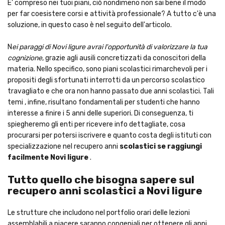
E' compreso nei tuoi piani, ciò nondimeno non sai bene il modo
per far coesistere corsi e attività professionale? A tutto c'è una
soluzione, in questo caso è nel seguito dell'articolo.
N
ei paraggi di Novi ligure avrai l'opportunità di valorizzare la tua
cognizione
, grazie agli ausili concretizzati da conoscitori della
materia. Nello specifico, sono piani scolastici rimarchevoli per i
propositi degli sfortunati interrotti da un percorso scolastico
travagliato e che ora non hanno passato due anni scolastici. Tali
temi , infine, risultano fondamentali per studenti che hanno
interesse a finire i 5 anni delle superiori. Di conseguenza, ti
spiegheremo gli enti per ricevere info dettagliate, cosa
procurarsi per potersi iscrivere e quanto costa degli istituti con
specializzazione nel recupero anni
scolastici se raggiungi
facilmente Novi ligure
.
Tutto quello che bisogna sapere sul
recupero anni scolastici a Novi ligure
Le strutture che includono nel portfolio orari delle lezioni
assemblabili a piacere saranno congeniali per ottenere gli anni