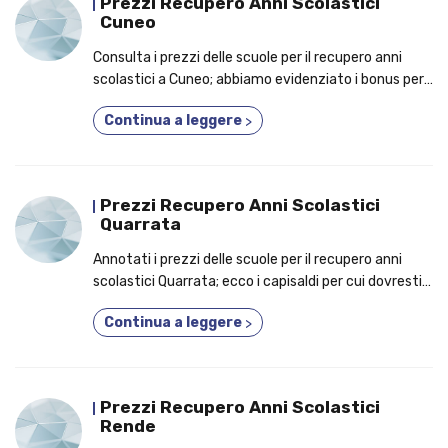
Prezzi Recupero Anni Scolastici
Cuneo
Consulta i prezzi delle scuole per il recupero anni
scolastici a Cuneo; abbiamo evidenziato i bonus per i
quali potresti decidere di iscriverti a un corso 3 anni
Continua a leggere
>
in uno!
Prezzi Recupero Anni Scolastici
Quarrata
Annotati i prezzi delle scuole per il recupero anni
scolastici Quarrata; ecco i capisaldi per cui dovresti
partecipare a un corso 3 anni in uno!
Continua a leggere
>
Prezzi Recupero Anni Scolastici
Rende