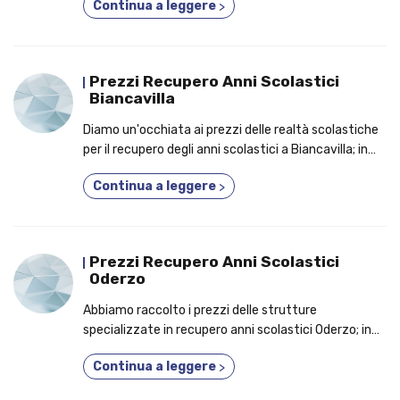
Continua a leggere
>
uno!
Prezzi Recupero Anni Scolastici
Biancavilla
Diamo un'occhiata ai prezzi delle realtà scolastiche
per il recupero degli anni scolastici a Biancavilla; in
anteprima, le motivazioni per cui dovresti
Continua a leggere
>
frequentare un nuovo indirizzo di studi!
Prezzi Recupero Anni Scolastici
Oderzo
Abbiamo raccolto i prezzi delle strutture
specializzate in recupero anni scolastici Oderzo; in
anteprima, le prerogrative per cui è un'ottima idea
Continua a leggere
>
frequentare un corso fino a 5 anni in uno!