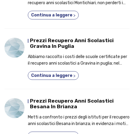
recupero anni scolastici Montichiari; non perderti i
capisaldi per cui conviene frequentare un corso
Continua a leggere
>
privato!
Prezzi Recupero Anni Scolastici
Gravina In Puglia
Abbiamo raccolto i costi delle scuole certificate per
il recupero anni scolastici a Gravina in puglia; nel
testo, i bonus per i quali migliaia di studenti
Continua a leggere
>
aderiscono a un corso due anni in uno!
Prezzi Recupero Anni Scolastici
Besana In Brianza
Metti a confronto i prezzi degli istituti per il recupero
anni scolastici Besana in brianza; in evidenza i motivi
per cui conviene partecipare a un corso 2 o 3 anni in