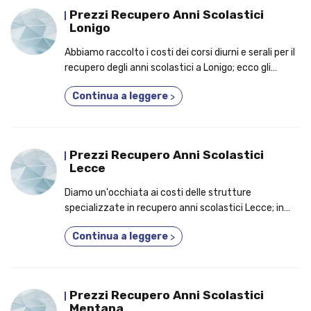
Prezzi Recupero Anni Scolastici
Lonigo
Abbiamo raccolto i costi dei corsi diurni e serali per il
recupero degli anni scolastici a Lonigo; ecco gli
elementi per cui dovresti aderire a un corso 3 anni in
Continua a leggere
>
1!
Prezzi Recupero Anni Scolastici
Lecce
Diamo un'occhiata ai costi delle strutture
specializzate in recupero anni scolastici Lecce; in
primo piano, i vantaggi per cui è un'ottima idea
Continua a leggere
>
frequentare un corso diurno o serale!
Prezzi Recupero Anni Scolastici
Mentana