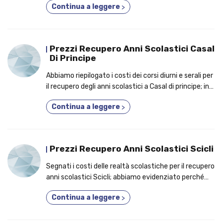
Continua a leggere
>
3 anni in uno!
Prezzi Recupero Anni Scolastici Casal
Di Principe
Abbiamo riepilogato i costi dei corsi diurni e serali per
il recupero degli anni scolastici a Casal di principe; in
anteprima, i benefici per cui conviene partecipare a
Continua a leggere
>
un corso 3 anni in 1!
Prezzi Recupero Anni Scolastici Scicli
Segnati i costi delle realtà scolastiche per il recupero
anni scolastici Scicli; abbiamo evidenziato perché
migliaia di studenti aderiscono a un corso 2 anni in 1!
Continua a leggere
>