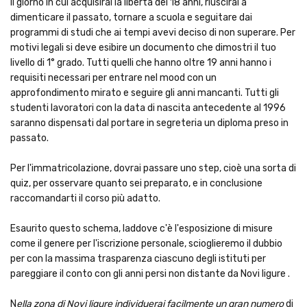
Il giorno in cui acquisirai la libertà dei 18 anni, riuscirai a
dimenticare il passato, tornare a scuola e seguitare dai
programmi di studi che ai tempi avevi deciso di non superare. Per
motivi legali si deve esibire un documento che dimostri il tuo
livello di 1° grado. Tutti quelli che hanno oltre 19 anni hanno i
requisiti necessari per entrare nel mood con un
approfondimento mirato e seguire gli anni mancanti. Tutti gli
studenti lavoratori con la data di nascita antecedente al 1996
saranno dispensati dal portare in segreteria un diploma preso in
passato.
Per l'immatricolazione, dovrai passare uno step, cioè una sorta di
quiz, per osservare quanto sei preparato, e in conclusione
raccomandarti il corso più adatto.
Esaurito questo schema, laddove c'è l'esposizione di misure
come il genere per l'iscrizione personale, scioglieremo il dubbio
per con la massima trasparenza ciascuno degli istituti per
pareggiare il conto con gli anni persi non distante da Novi ligure .
N
ella zona di Novi ligure individuerai facilmente un gran numero
di