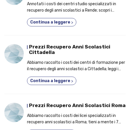
Annotati i costi dei centri studio specializzati in
recupero degli anni scolastici a Rende; scopri i
vantaggi tangibili per i quali un numero crescente di
Continua a leggere
>
studenti prende parte a un corso 3 anni in 1!
Prezzi Recupero Anni Scolastici
Cittadella
Abbiamo raccolto i costi dei centri di formazione per
il recupero degli anni scolastici a Cittadella; leggi i
capisaldi per cui dovresti aderire a un corso diurno o
Continua a leggere
>
serale!
Prezzi Recupero Anni Scolastici Roma
Abbiamo raccolto i costi dei licei specializzati in
recupero anni scolastici a Roma; tieni a mente i 7
motivi per cui è un'ottima idea frequentare un corso