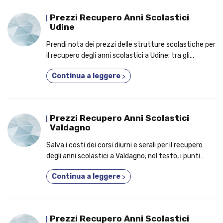
Prezzi Recupero Anni Scolastici
Udine
Prendi nota dei prezzi delle strutture scolastiche per
il recupero degli anni scolastici a Udine; tra gli
argomenti affrontati, le motivazioni per cui un
Continua a leggere
>
numero crescente di studenti frequenta un corso
fino a 5 anni in uno!
Prezzi Recupero Anni Scolastici
Valdagno
Salva i costi dei corsi diurni e serali per il recupero
degli anni scolastici a Valdagno; nel testo, i punti
cardine per le quali sempre più studenti frequentano
Continua a leggere
>
un corso privato!
Prezzi Recupero Anni Scolastici