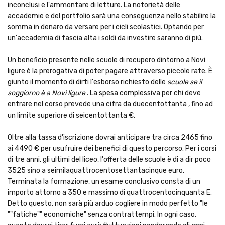
inconclusi e l'ammontare di letture. La notorietà delle
accademie e del portfolio sarà una conseguenza nello stabilire la
somma in denaro da versare per i cicli scolastici. Optando per
un'accademia di fascia alta i soldi da investire saranno di più.
Un beneficio presente nelle scuole di recupero dintorno a Novi
ligure è la prerogativa di poter pagare attraverso piccole rate. È
giunto il momento di dirti l'esborso richiesto delle
scuole se il
soggiorno è a Novi ligure
. La spesa complessiva per chi deve
entrare nel corso prevede una cifra da duecentottanta , fino ad
un limite superiore di seicentottanta €.
Oltre alla tassa d'iscrizione dovrai anticipare tra circa 2465 fino
ai 4490 € per usufruire dei benefici di questo percorso. Per i corsi
di tre anni, gli ultimi del liceo, l'offerta delle scuole è di a dir poco
3525 sino a seimilaquattrocentosettantacinque euro.
Terminata la formazione, un esame conclusivo consta di un
importo attorno a 350 e massimo di quattrocentocinquanta E.
Detto questo, non sarà più arduo cogliere in modo perfetto "le
""fatiche"" economiche" senza contrattempi. In ogni caso,