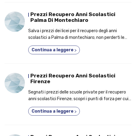
Prezzi Recupero Anni Scolastici
Palma Di Montechiaro
Salva i prezzi dei licei per il recupero degli anni
scolastici a Palma di montechiaro; non perderti le
ragioni per le quali è una buona idea iscriversi a un
Continua a leggere
>
corso anche se lavori!
Prezzi Recupero Anni Scolastici
Firenze
Segnati i prezzi delle scuole private per il recupero
anni scolastici Firenze; scopri i punti di forza per cui
dovresti prendere parte a un corso 3 anni in 1!
Continua a leggere
>