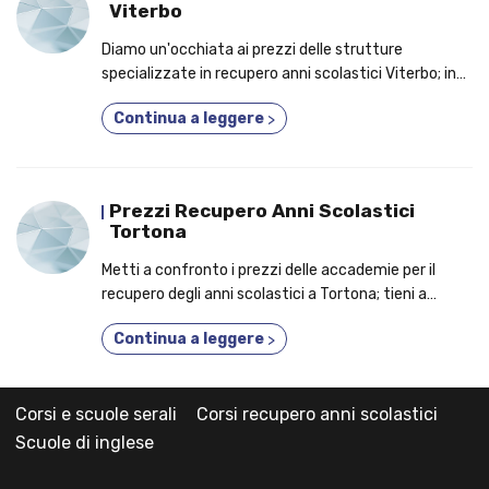
Viterbo
Diamo un'occhiata ai prezzi delle strutture
specializzate in recupero anni scolastici Viterbo; in
evidenza i 10 motivi per cui un numero crescente di
Continua a leggere
>
studenti prende parte a un corso privato!
Prezzi Recupero Anni Scolastici
Tortona
Metti a confronto i prezzi delle accademie per il
recupero degli anni scolastici a Tortona; tieni a
mente i motivi per cui sempre più studenti
Continua a leggere
>
frequentano un corso privato!
Corsi e scuole serali
Corsi recupero anni scolastici
Scuole di inglese