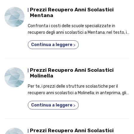
Prezzi Recupero Anni Scolastici
Mentana
Confronta i costi delle scuole specializzate in
recupero degli anni scolastici a Mentana; nel testo, i
7 motivi per cui dovresti iscriverti a un corso 2 o 3
Continua a leggere
>
anni in uno!
Prezzi Recupero Anni Scolastici
Molinella
Per te, i prezzi delle strutture scolastiche per il
recupero anni scolastici a Molinella; in anteprima, gli
elementi per cui conviene tenere in considerazione
Continua a leggere
>
un corso fino a 5 anni in uno!
Prezzi Recupero Anni Scolastici