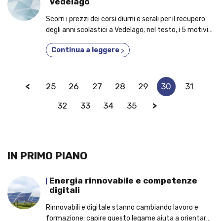
Vedelago
Scorri i prezzi dei corsi diurni e serali per il recupero
degli anni scolastici a Vedelago; nel testo, i 5 motivi
per cui dovresti iscriverti a un corso privato!
Continua a leggere
>
<
25
26
27
28
29
30
31
32
33
34
35
>
IN PRIMO PIANO
Energia rinnovabile e competenze
digitali
Rinnovabili e digitale stanno cambiando lavoro e
formazione: capire questo legame aiuta a orientarsi