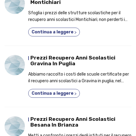
Montichiari
Sfoglia i prezzi delle strutture scolastiche per il
recupero anni scolastici Montichiari; non perderti i
capisaldi per cui conviene frequentare un corso
Continua a leggere
>
privato!
Prezzi Recupero Anni Scolastici
Gravina In Puglia
Abbiamo raccolto i costi delle scuole certificate per
il recupero anni scolastici a Gravina in puglia; nel
testo, i bonus per i quali migliaia di studenti
Continua a leggere
>
aderiscono a un corso due anni in uno!
Prezzi Recupero Anni Scolastici
Besana In Brianza
Metti a confronto i prezzi degli istituti per il recupero