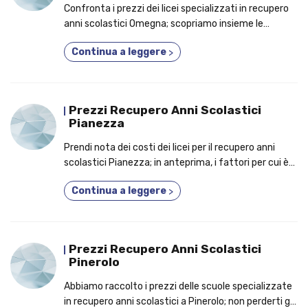
Confronta i prezzi dei licei specializzati in recupero
anni scolastici Omegna; scopriamo insieme le
prerogrative per cui sempre più allievi si iscrivono a
Continua a leggere
>
un corso fino a 5 anni in uno!
Prezzi Recupero Anni Scolastici
Pianezza
Prendi nota dei costi dei licei per il recupero anni
scolastici Pianezza; in anteprima, i fattori per cui è
una buona idea iscriversi a un percorso di studi
Continua a leggere
>
alternativo!
Prezzi Recupero Anni Scolastici
Pinerolo
Abbiamo raccolto i prezzi delle scuole specializzate
in recupero anni scolastici a Pinerolo; non perderti gli