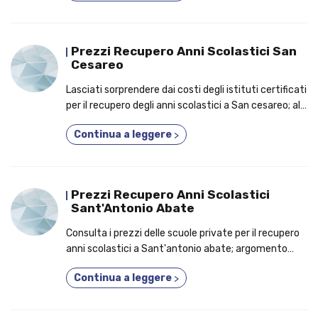
Prezzi Recupero Anni Scolastici San
Cesareo
Lasciati sorprendere dai costi degli istituti certificati
per il recupero degli anni scolastici a San cesareo; al
centro del discorso, i vantaggi tangibili per i quali
Continua a leggere
>
dovresti partecipare a un corso anche se lavori!
Prezzi Recupero Anni Scolastici
Sant'Antonio Abate
Consulta i prezzi delle scuole private per il recupero
anni scolastici a Sant'antonio abate; argomento
cardine, gli aspetti per cui dovresti partecipare a un
Continua a leggere
>
corso 2 o 3 anni in uno!