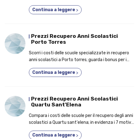
aspetti per cui dovresti prendere parte a un nuovo
Continua a leggere
>
indirizzo di studi!
Prezzi Recupero Anni Scolastici
Porto Torres
Scorri i costi delle scuole specializzate in recupero
anni scolastici a Porto torres; guarda i bonus per i
quali dovresti iscriverti a un corso 3 anni in 1!
Continua a leggere
>
Prezzi Recupero Anni Scolastici
Quartu Sant'Elena
Compara i costi delle scuole per il recupero degli anni
scolastici a Quartu sant'elena; in evidenza i 7 motivi
per cui ci si può diplomare con un corso per adulti!
Continua a leggere
>