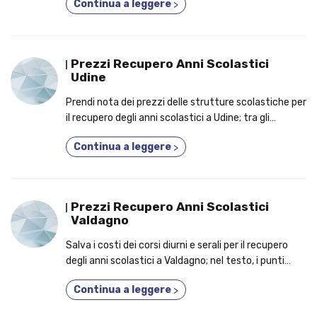
Continua a leggere
>
Prezzi Recupero Anni Scolastici
Udine
Prendi nota dei prezzi delle strutture scolastiche per
il recupero degli anni scolastici a Udine; tra gli
argomenti affrontati, le motivazioni per cui un
Continua a leggere
>
numero crescente di studenti frequenta un corso
fino a 5 anni in uno!
Prezzi Recupero Anni Scolastici
Valdagno
Salva i costi dei corsi diurni e serali per il recupero
degli anni scolastici a Valdagno; nel testo, i punti
cardine per le quali sempre più studenti frequentano
Continua a leggere
>
un corso privato!