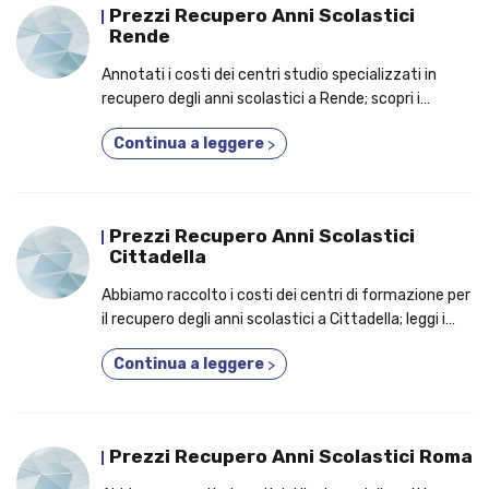
Prezzi Recupero Anni Scolastici
Rende
Annotati i costi dei centri studio specializzati in
recupero degli anni scolastici a Rende; scopri i
vantaggi tangibili per i quali un numero crescente di
Continua a leggere
>
studenti prende parte a un corso 3 anni in 1!
Prezzi Recupero Anni Scolastici
Cittadella
Abbiamo raccolto i costi dei centri di formazione per
il recupero degli anni scolastici a Cittadella; leggi i
capisaldi per cui dovresti aderire a un corso diurno o
Continua a leggere
>
serale!
Prezzi Recupero Anni Scolastici Roma