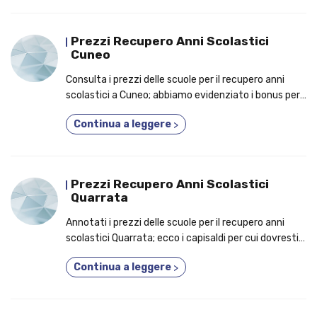
Prezzi Recupero Anni Scolastici
Cuneo
Consulta i prezzi delle scuole per il recupero anni
scolastici a Cuneo; abbiamo evidenziato i bonus per i
quali potresti decidere di iscriverti a un corso 3 anni
Continua a leggere
>
in uno!
Prezzi Recupero Anni Scolastici
Quarrata
Annotati i prezzi delle scuole per il recupero anni
scolastici Quarrata; ecco i capisaldi per cui dovresti
partecipare a un corso 3 anni in uno!
Continua a leggere
>