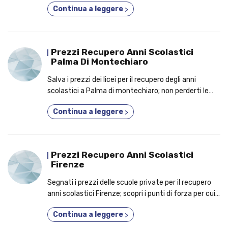
Continua a leggere
>
frequentare un corso fino a 5 anni in uno!
Prezzi Recupero Anni Scolastici
Palma Di Montechiaro
Salva i prezzi dei licei per il recupero degli anni
scolastici a Palma di montechiaro; non perderti le
ragioni per le quali è una buona idea iscriversi a un
Continua a leggere
>
corso anche se lavori!
Prezzi Recupero Anni Scolastici
Firenze
Segnati i prezzi delle scuole private per il recupero
anni scolastici Firenze; scopri i punti di forza per cui
dovresti prendere parte a un corso 3 anni in 1!
Continua a leggere
>