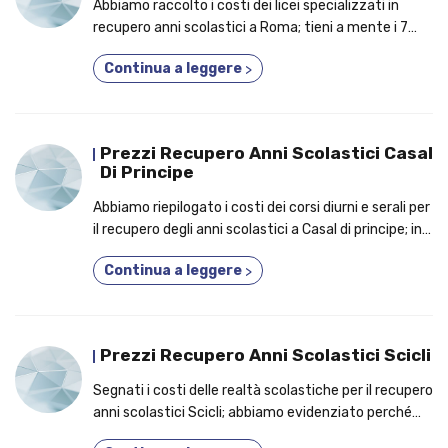
Abbiamo raccolto i costi dei licei specializzati in
recupero anni scolastici a Roma; tieni a mente i 7
motivi per cui è un'ottima idea frequentare un corso
Continua a leggere
>
3 anni in uno!
Prezzi Recupero Anni Scolastici Casal
Di Principe
Abbiamo riepilogato i costi dei corsi diurni e serali per
il recupero degli anni scolastici a Casal di principe; in
anteprima, i benefici per cui conviene partecipare a
Continua a leggere
>
un corso 3 anni in 1!
Prezzi Recupero Anni Scolastici Scicli
Segnati i costi delle realtà scolastiche per il recupero
anni scolastici Scicli; abbiamo evidenziato perché
migliaia di studenti aderiscono a un corso 2 anni in 1!