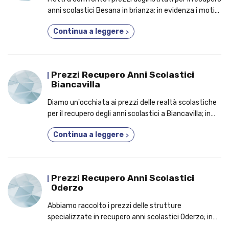
anni scolastici Besana in brianza; in evidenza i motivi
per cui conviene partecipare a un corso 2 o 3 anni in
Continua a leggere
>
uno!
Prezzi Recupero Anni Scolastici
Biancavilla
Diamo un'occhiata ai prezzi delle realtà scolastiche
per il recupero degli anni scolastici a Biancavilla; in
anteprima, le motivazioni per cui dovresti
Continua a leggere
>
frequentare un nuovo indirizzo di studi!
Prezzi Recupero Anni Scolastici
Oderzo
Abbiamo raccolto i prezzi delle strutture
specializzate in recupero anni scolastici Oderzo; in
anteprima, le prerogrative per cui è un'ottima idea