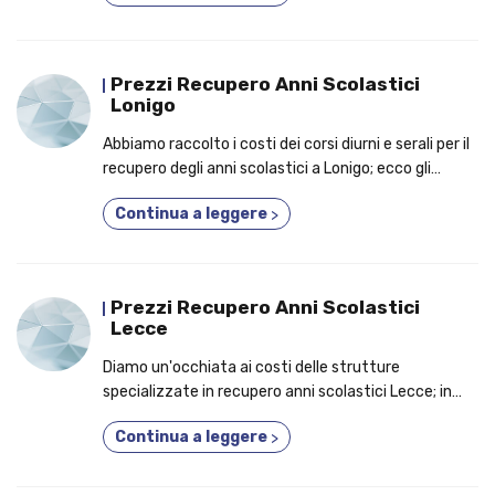
Prezzi Recupero Anni Scolastici
Lonigo
Abbiamo raccolto i costi dei corsi diurni e serali per il
recupero degli anni scolastici a Lonigo; ecco gli
elementi per cui dovresti aderire a un corso 3 anni in
Continua a leggere
>
1!
Prezzi Recupero Anni Scolastici
Lecce
Diamo un'occhiata ai costi delle strutture
specializzate in recupero anni scolastici Lecce; in
primo piano, i vantaggi per cui è un'ottima idea
Continua a leggere
>
frequentare un corso diurno o serale!