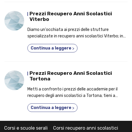
Prezzi Recupero Anni Scolastici
Viterbo
Diamo un'occhiata ai prezzi delle strutture
specializzate in recupero anni scolastici Viterbo; in
evidenza i 10 motivi per cui un numero crescente di
Continua a leggere
>
studenti prende parte a un corso privato!
Prezzi Recupero Anni Scolastici
Tortona
Metti a confronto i prezzi delle accademie per il
recupero degli anni scolastici a Tortona; tieni a
mente i motivi per cui sempre più studenti
Continua a leggere
>
frequentano un corso privato!
Corsi e scuole serali
Corsi recupero anni scolastici