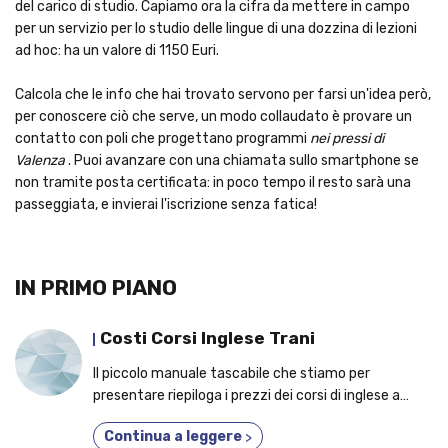
del carico di studio. Capiamo ora la cifra da mettere in campo
per un servizio per lo studio delle lingue di una dozzina di lezioni
ad hoc: ha un valore di 1150 Euri.
Calcola che le info che hai trovato servono per farsi un'idea però,
per conoscere ciò che serve, un modo collaudato è provare un
contatto con poli che progettano programmi
nei pressi di
Valenza
. Puoi avanzare con una chiamata sullo smartphone se
non tramite posta certificata: in poco tempo il resto sarà una
passeggiata, e invierai l'iscrizione senza fatica!
IN PRIMO PIANO
Costi Corsi Inglese Trani
Il piccolo manuale tascabile che stiamo per
presentare riepiloga i prezzi dei corsi di inglese a
Trani; scopri le prerogrative per cui dovresti
Continua a leggere
>
partecipare a un corso di qualsiasi livello!