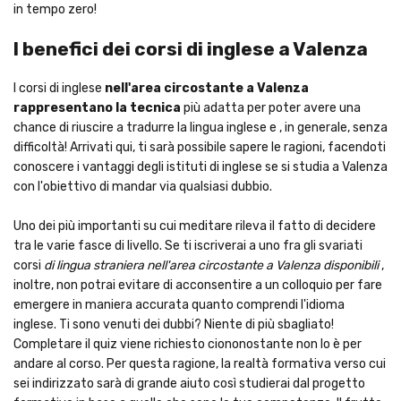
in tempo zero!
I benefici dei corsi di inglese a Valenza
I corsi di inglese
nell'area circostante a Valenza
rappresentano la tecnica
più adatta per poter avere una
chance di riuscire a tradurre la lingua inglese e , in generale, senza
difficoltà! Arrivati qui, ti sarà possibile sapere le ragioni, facendoti
conoscere i vantaggi degli istituti di inglese se si studia a Valenza
con l'obiettivo di mandar via qualsiasi dubbio.
Uno dei più importanti su cui meditare rileva il fatto di decidere
tra le varie fasce di livello. Se ti iscriverai a uno fra gli svariati
corsi
di lingua straniera nell'area circostante a Valenza disponibili
,
inoltre, non potrai evitare di acconsentire a un colloquio per fare
emergere in maniera accurata quanto comprendi l'idioma
inglese. Ti sono venuti dei dubbi? Niente di più sbagliato!
Completare il quiz viene richiesto ciononostante non lo è per
andare al corso. Per questa ragione, la realtà formativa verso cui
sei indirizzato sarà di grande aiuto così studierai dal progetto