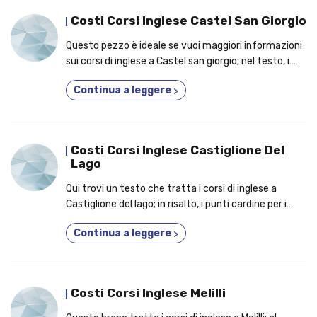
Costi Corsi Inglese Castel San Giorgio
Questo pezzo è ideale se vuoi maggiori informazioni
sui corsi di inglese a Castel san giorgio; nel testo, i
fattori per cui dovresti frequentare un corso
Continua a leggere
>
personalizzato!
Costi Corsi Inglese Castiglione Del
Lago
Qui trovi un testo che tratta i corsi di inglese a
Castiglione del lago; in risalto, i punti cardine per i
quali dovresti frequentare un corso tenuto da
Continua a leggere
>
madrelingua!
Costi Corsi Inglese Melilli