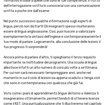
formativo in base a quelle che sono le tue competenze. Il frutto
dell'interrogazione scritta lo conoscerai con una comunicazione
scritta a poche ore dall'esame.
Nel punto successivo qualche informazione sugli esperti di
lingua, perciò non distrarti! Gli insegnanti spesso risulteranno
essere di lingua anglosassone. Così, puoi riuscire a valorizzare
esemplarmente la sintassi dell’inglese e contemporaneamente il
tuo modo di parlare. Logicamente, alla conclusione delle lezioni, il
tuo progresso ti sorprenderà!
Ancora prima di parlare d'altro, ti spieghiamo il terzo requisito
importante: la moltitudine dei programmi. Una scuola di lingue
allestisce infatti un alto numero di corsi più volte a settimana.
Per cui non sarà necessario temporeggiare anni, anche nel
momento in cui il ciclo di lezioni sia appena scaduto o tenga cicli
che sono in contemporanea con qualcosa che già fai.
Visto come i piani di apprendimento lingue dintorno a Valenza ti
insegneranno ottimamente, permettendoti di ottenere licenze
come il KET. Una puntualizzazione che ti illustreremo nel capitolo