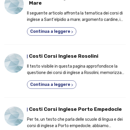
Mare
Il seguente articolo affronta la tematica dei corsi di
inglese a Sant'elpidio a mare; argomento cardine, i
punti cardine per i quali potresti decidere di iscriverti
Continua a leggere
>
a un corso di inglese specialistico!
Costi Corsi Inglese Rosolini
Il testo visibile in questa pagina approfondisce la
questione dei corsi di inglese a Rosolini; memorizza
gli aspetti per cui è un'ottima idea frequentare un
Continua a leggere
>
corso di inglese nella tua città!
Costi Corsi Inglese Porto Empedocle
Per te, un testo che parla delle scuole di lingua e dei
corsi di inglese a Porto empedocle; abbiamo