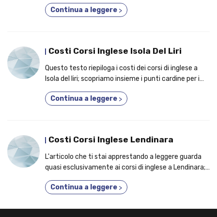
iscriverti a un corso personalizzato!
Continua a leggere
>
Costi Corsi Inglese Isola Del Liri
Questo testo riepiloga i costi dei corsi di inglese a
Isola del liri; scopriamo insieme i punti cardine per i
quali dovresti frequentare un corso accreditato!
Continua a leggere
>
Costi Corsi Inglese Lendinara
L'articolo che ti stai apprestando a leggere guarda
quasi esclusivamente ai corsi di inglese a Lendinara;
in evidenza i motivi per cui migliaia di studenti
Continua a leggere
>
aderiscono a un corso di inglese nella tua città!