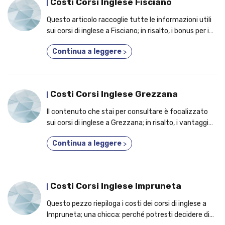
Costi Corsi Inglese Fisciano
Questo articolo raccoglie tutte le informazioni utili
sui corsi di inglese a Fisciano; in risalto, i bonus per i
quali migliaia di studenti aderiscono a un corso di
Continua a leggere
>
lingua inglese!
Costi Corsi Inglese Grezzana
Il contenuto che stai per consultare è focalizzato
sui corsi di inglese a Grezzana; in risalto, i vantaggi
tangibili per i quali molti studenti si iscrivono a un
Continua a leggere
>
corso per imparare una lingua in più!
Costi Corsi Inglese Impruneta
Questo pezzo riepiloga i costi dei corsi di inglese a
Impruneta; una chicca: perché potresti decidere di