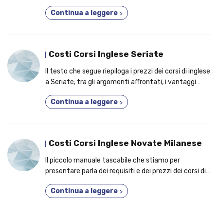
evidenziato i tratti distintivi per cui conviene
Continua a leggere
>
partecipare a un corso accreditato!
Costi Corsi Inglese Seriate
Il testo che segue riepiloga i prezzi dei corsi di inglese
a Seriate; tra gli argomenti affrontati, i vantaggi
tangibili per i quali conviene iscriversi a un corso di
Continua a leggere
>
lingua inglese!
Costi Corsi Inglese Novate Milanese
Il piccolo manuale tascabile che stiamo per
presentare parla dei requisiti e dei prezzi dei corsi di
inglese a Novate milanese; nel testo, gli aspetti per
Continua a leggere
>
cui è una buona idea iscriversi a un corso anche se
lavori!