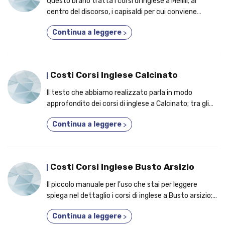
Questo brano tratta i corsi di inglese a Melilli; al
centro del discorso, i capisaldi per cui conviene
tenere in considerazione un corso completo ed
Continua a leggere
>
efficace!
Costi Corsi Inglese Calcinato
Il testo che abbiamo realizzato parla in modo
approfondito dei corsi di inglese a Calcinato; tra gli
argomenti affrontati, i 7 motivi per cui potresti
Continua a leggere
>
decidere di iscriverti a un corso personalizzato!
Costi Corsi Inglese Busto Arsizio
Il piccolo manuale per l'uso che stai per leggere
spiega nel dettaglio i corsi di inglese a Busto arsizio;
argomento cardine, i vantaggi per cui conviene
Continua a leggere
>
partecipare a un corso personalizzato!