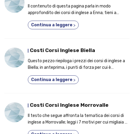
Il contenuto di questa pagina parla in modo
approfondito dei corsi di inglese a Enna; tieni a
mente i motivi per cui conviene iscriversi a un corso
Continua a leggere
>
per imparare una lingua in più!
Costi Corsi Inglese Biella
Questo pezzo riepiloga i prezzi dei corsi di inglese a
Biella; in anteprima, i punti di forza per cui è
un'ottima idea frequentare un corso per imparare
Continua a leggere
>
una lingua in più!
Costi Corsi Inglese Morrovalle
Il testo che segue affronta la tematica dei corsi di
inglese a Morrovalle; leggi i 7 motivi per cui migliaia di
studenti aderiscono a un corso di inglese in Italia!