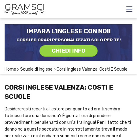
CORSI E SCUOLE SERALI
IMPARA L’INGLESE CON NOI!
CORSI RECUPERO ANNI SCOLASTICI
CORSI ED ORARI PERSONALIZZATI SOLO PER TE!
CHIEDI INFO
SCUOLE DI INGLESE
Home
>
Scuole di inglese
>
Corsi Inglese Valenza: Costi E Scuole
CERCA
CORSI INGLESE VALENZA: COSTI E
SCUOLE
Desidereresti recarti all'estero per quanto ad ora ti sembra
faticoso fare una domanda? È giunta l'ora di prendere
provvedimenti per allenarti con un'altra lingua! Per il fatto che ti
danno noia queste seccature ininterrottamente trova il modo
per realizzarti e intendiamo suggerirti come non mancare il