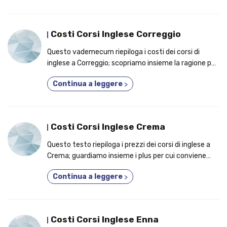
Costi Corsi Inglese Correggio
Questo vademecum riepiloga i costi dei corsi di
inglese a Correggio; scopriamo insieme la ragione per
la quale conviene iscriversi a un ciclo di lezioni
Continua a leggere
>
individuali!
Costi Corsi Inglese Crema
Questo testo riepiloga i prezzi dei corsi di inglese a
Crema; guardiamo insieme i plus per cui conviene
partecipare a un ciclo di lezioni d'inglese!
Continua a leggere
>
Costi Corsi Inglese Enna