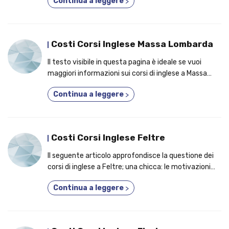
Continua a leggere
>
Costi Corsi Inglese Massa Lombarda
Il testo visibile in questa pagina è ideale se vuoi
maggiori informazioni sui corsi di inglese a Massa
lombarda; in primo piano, la ragione per la quale
Continua a leggere
>
dovresti partecipare a un corso accreditato!
Costi Corsi Inglese Feltre
Il seguente articolo approfondisce la questione dei
corsi di inglese a Feltre; una chicca: le motivazioni
per cui potresti valutare un corso di qualsiasi livello!
Continua a leggere
>