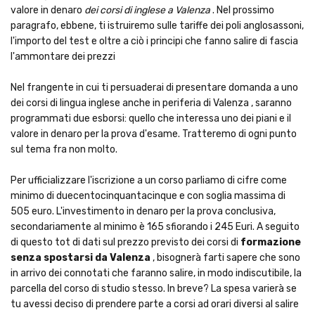
valore in denaro
dei corsi di inglese a Valenza
. Nel prossimo
paragrafo, ebbene, ti istruiremo sulle tariffe dei poli anglosassoni,
l'importo del test e oltre a ciò i principi che fanno salire di fascia
l'ammontare dei prezzi
Nel frangente in cui ti persuaderai di presentare domanda a uno
dei corsi di lingua inglese anche in periferia di Valenza , saranno
programmati due esborsi: quello che interessa uno dei piani e il
valore in denaro per la prova d'esame. Tratteremo di ogni punto
sul tema fra non molto.
Per ufficializzare l'iscrizione a un corso parliamo di cifre come
minimo di duecentocinquantacinque e con soglia massima di
505 euro. L'investimento in denaro per la prova conclusiva,
secondariamente al minimo è 165 sfiorando i 245 Euri. A seguito
di questo tot di dati sul prezzo previsto dei corsi di
formazione
senza spostarsi da Valenza
, bisognerà farti sapere che sono
in arrivo dei connotati che faranno salire, in modo indiscutibile, la
parcella del corso di studio stesso. In breve? La spesa varierà se
tu avessi deciso di prendere parte a corsi ad orari diversi al salire