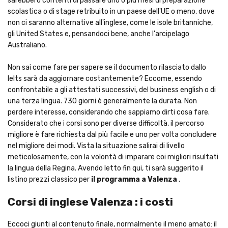
sarebbero contenti di passare uno o più mesi di preparazione
scolastica o di stage retribuito in un paese dell'UE o meno, dove
non ci saranno alternative all'inglese, come le isole britanniche,
gli United States e, pensandoci bene, anche l'arcipelago
Australiano.
Non sai come fare per sapere se il documento rilasciato dallo
Ielts sarà da aggiornare costantemente? Eccome, essendo
confrontabile a gli attestati successivi, del business english o di
una terza lingua. 730 giorni è generalmente la durata. Non
perdere interesse, considerando che sappiamo dirti cosa fare.
Considerato che i corsi sono per diverse difficoltà, il percorso
migliore è fare richiesta dal più facile e uno per volta concludere
nel migliore dei modi. Vista la situazione salirai di livello
meticolosamente, con la volontà di imparare coi migliori risultati
la lingua della Regina. Avendo letto fin qui, ti sarà suggerito il
listino prezzi classico per
il programma a Valenza
.
Corsi di inglese Valenza : i costi
Eccoci giunti al contenuto finale, normalmente il meno amato: il