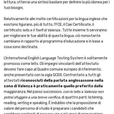
lettura, otterrai una sintesi basilare per definire la più idonea per i
tuoi bisogni.
Relativamente alle molte certificazioni per la lingua inglese che
esistono figurano, più di tutto, l'FCE, il Cae Certificate, il
certificato
Ielts e il Toefl di Valenza
. Tutte insieme ti serviranno
per migliorare le tue abilità di questa lingua, ciò nonostante
cambiano in rapporto al programma d'educazione e in base a
cosa sono destinate.
L‘International English Language Testing System è solitamente
promosso come Ielts. Gli impegni vincolanti dell'attestato
devono fare capo al Quadro comune europeo di riferimento,
anche presentato con la sigla QCER. Confrontato a tutti gli
attestati
riconosciuti della parlata anglosassone nella
zona di Valenza è praticamente quello preferito dalla
maggioranza. Nel passo successivo,
con lo Ielts a Valenza non
potrai sfuggire a una breve verifica
, di quattro parti: listening,
reading, writing e speaking. È indubbio che la proposizione di
valore del percorso di studio è preparare i candidati che