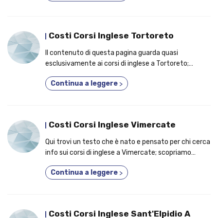
Costi Corsi Inglese Tortoreto
Il contenuto di questa pagina guarda quasi
esclusivamente ai corsi di inglese a Tortoreto;
argomento cardine, gli elementi per cui molti
Continua a leggere
>
studenti si iscrivono a un corso di inglese per adulti!
Costi Corsi Inglese Vimercate
Qui trovi un testo che è nato e pensato per chi cerca
info sui corsi di inglese a Vimercate; scopriamo
insieme i benefici per cui è un'ottima idea
Continua a leggere
>
frequentare un ciclo di lezioni individuali!
Costi Corsi Inglese Sant'Elpidio A